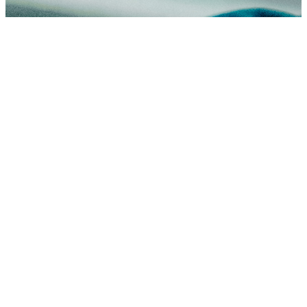
累計支援企業数
約
30
社
累計調達額
約
7
億円
うち出資 1,500 万円
調達額レンジ
200万 〜 3億
円
支援内容
財務分析
•
資料作成